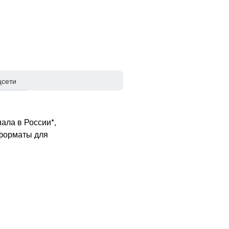
цсети
ала в России*,
 форматы для