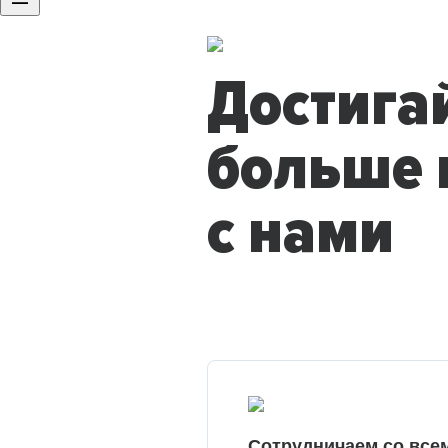
Достига
больше 
с нами
Сотрудничаем со все