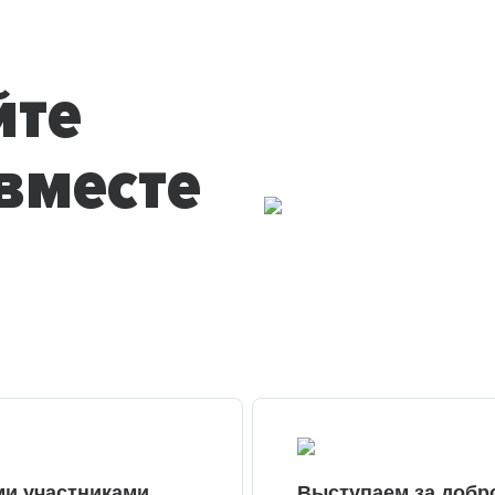
йте
вместе
ми участниками
Выступаем за добр