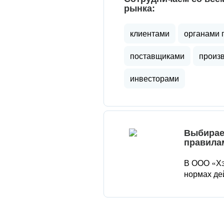
рынка:
клиентами
органами 
поставщиками
произ
инвесторами
Выбирае
правила
В ООО «Хэ
нормах де