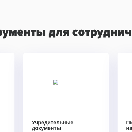
рументы для сотруднич
Учредительные
П
документы
н