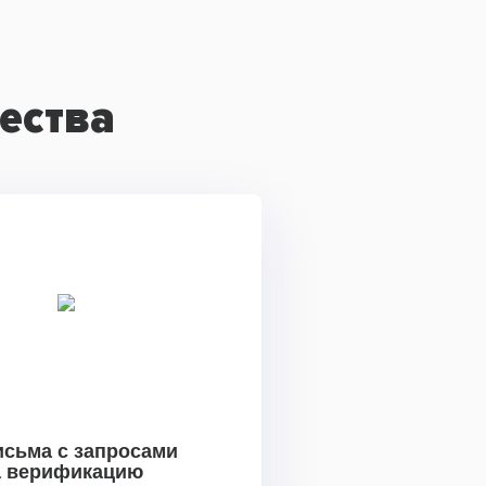
ества
исьма с запросами
а верификацию