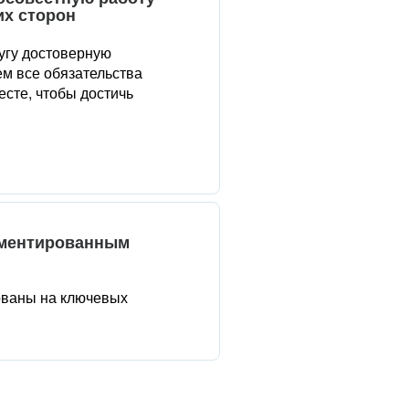
их сторон
угу достоверную
м все обязательства
сте, чтобы достичь
аментированным
ованы на ключевых