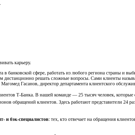
т
вивать карьеру.
 в банковской сфере, работать из любого региона страны и выби
м дистанционно решать сложные вопросы. Сами клиенты называ
т Магомед Гасанов, директор департамента клиентского обслужи
клиентов Т-Банка. В нашей команде — 25 тысяч человек, которые
онов обращений клиентов. Здесь работают представители 24 ра
т- и бэк-специалистов
: тех, кто отвечает на обращения клиенто