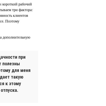
и короткий рабочий
тываем три фактора:
тивность клиентов
се. Поэтому
за дополнительную
дачности при
т полезны
этому для меня
 дает такую
ся к этому
 отпуска.