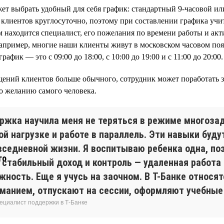
т выбрать удобный для себя график: стандартный 9-часовой ил
клиентов круглосуточно, поэтому при составлении графика учи
ом находится специалист, его пожелания по времени работы и ак
Например, многие наши клиенты живут в московском часовом поя
афик — это с 09:00 до 18:00, с 10:00 до 19:00 и с 11:00 до 20:00.
щений клиентов больше обычного, сотрудник может поработать 
по желанию самого человека.
ржка научила меня не теряться в режиме многоза
й нагрузке и работе в параллель. Эти навыки буду
овседневной жизни. Я воспитываю ребенка одна, по
 стабильный доход и контроль — удаленная работа
ность. Еще я учусь на заочном. В Т-Банке относят
иманием, отпускают на сессии, оформляют учебные
пециалист поддержки в Т-Банке