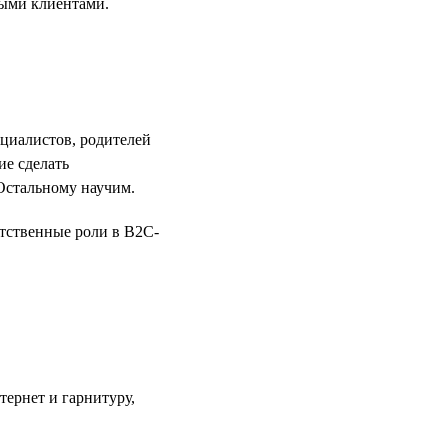
ными клиентами.
ециалистов, родителей
ие сделать
Остальному научим.
етственные роли в B2C-
тернет и гарнитуру,