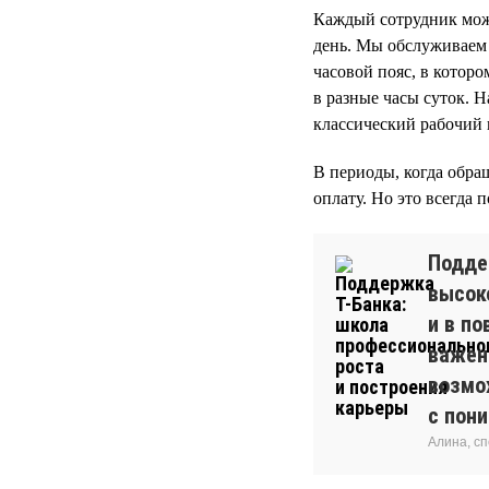
Каждый сотрудник може
день. Мы обслуживаем 
часовой пояс, в котор
в разные часы суток. 
классический рабочий гр
В периоды, когда обра
оплату. Но это всегда 
Подде
высоко
и в п
важен
возмож
с пон
Алина, с