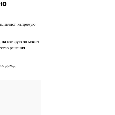
но
пециалист, напрямую
, на которую он может
чество решения
го доход