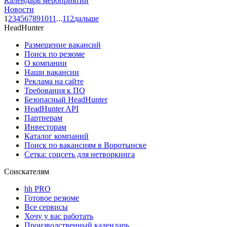
Календарь мероприятий
Новости
1
2
3
4
5
6
7
8
9
10
11
...
112
дальше
HeadHunter
Размещение вакансий
Поиск по резюме
О компании
Наши вакансии
Реклама на сайте
Требования к ПО
Безопасный HeadHunter
HeadHunter API
Партнерам
Инвесторам
Каталог компаний
Поиск по вакансиям в Воротынске
Сетка: соцсеть для нетворкинга
Соискателям
hh PRO
Готовое резюме
Все сервисы
Хочу у вас работать
Производственный календарь