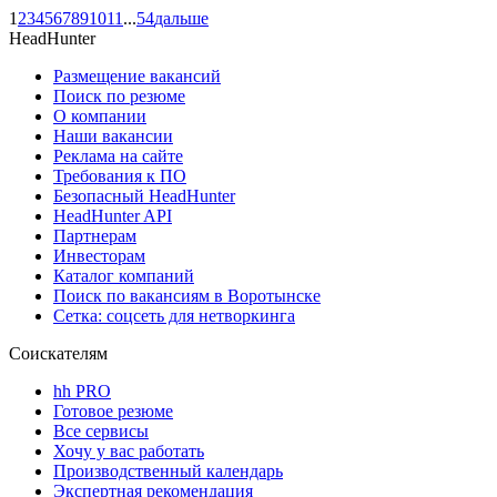
1
2
3
4
5
6
7
8
9
10
11
...
54
дальше
HeadHunter
Размещение вакансий
Поиск по резюме
О компании
Наши вакансии
Реклама на сайте
Требования к ПО
Безопасный HeadHunter
HeadHunter API
Партнерам
Инвесторам
Каталог компаний
Поиск по вакансиям в Воротынске
Сетка: соцсеть для нетворкинга
Соискателям
hh PRO
Готовое резюме
Все сервисы
Хочу у вас работать
Производственный календарь
Экспертная рекомендация