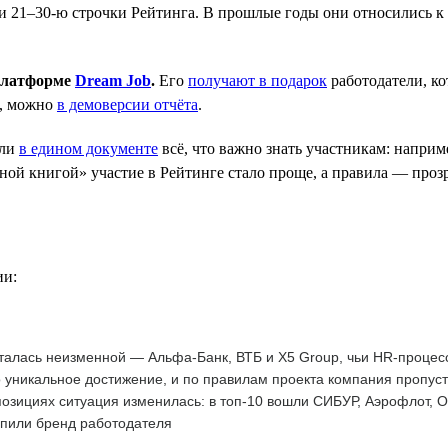
 21–30-ю строчки Рейтинга. В прошлые годы они относились к к
 платформе
Dream Job
.
Его
получают в подарок
работодатели, к
е, можно
в демоверсии отчёта
.
ли
в едином документе
всё, что важно знать участникам: наприм
ой книгой» участие в Рейтинге стало проще, а правила — прозр
ии:
талась неизменной — Альфа-Банк, ВТБ и X5 Group, чьи HR-процес
 уникальное достижение, и по правилам проекта компания пропус
озициях ситуация изменилась: в топ-10 вошли СИБУР, Аэрофлот, 
епили бренд работодателя